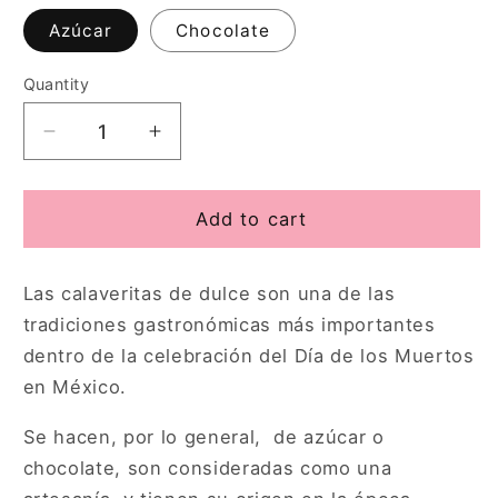
Azúcar
Chocolate
Quantity
Quantity
Decrease
Increase
quantity
quantity
for
for
Collar
Collar
Add to cart
calaveritas
calaveritas
dia
dia
Las calaveritas de dulce son una de las
de
de
muertos
muertos
tradiciones gastronómicas más importantes
dentro de la celebración del Día de los Muertos
en México.
Se hacen, por lo general, de azúcar o
chocolate,
son consideradas como una