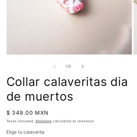
Open
O
media
m
1
2
of
1
/
5
in
in
modal
m
Collar calaveritas dia
de muertos
Regular
$ 349.00 MXN
price
Taxes included.
Shipping
calculated at checkout.
Elige tu calaverita