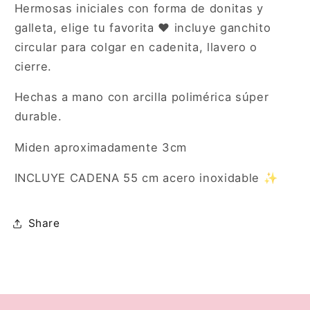
Hermosas iniciales con forma de donitas y
dona
dona
de
de
galleta, elige tu favorita ♥ incluye ganchito
fresa
fresa
circular para colgar en cadenita, llavero o
cierre.
Hechas a mano con arcilla polimérica súper
durable.
Miden aproximadamente 3cm
INCLUYE CADENA 55 cm acero inoxidable ✨
Share