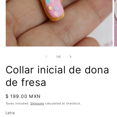
Open
O
media
m
1
2
of
1
/
6
in
in
modal
m
Collar inicial de dona
de fresa
Regular
$ 199.00 MXN
price
Taxes included.
Shipping
calculated at checkout.
Letra